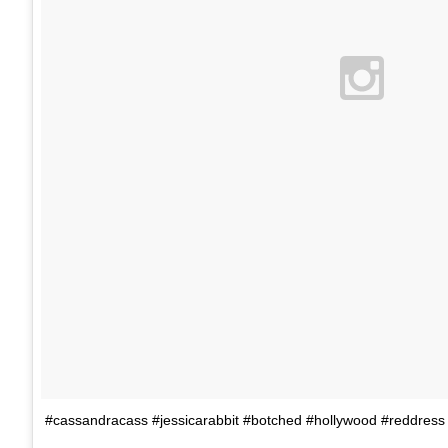
#cassandracass #jessicarabbit #botched #hollywood #reddres