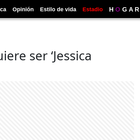
H
O
G
A
R
ica
Opinión
Estilo de vida
Estadio
ere ser ‘Jessica