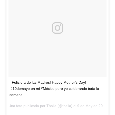
¡Feliz día de las Madres! Happy Mother's Day!
#10demayo en mi #México pero yo celebrando toda la
semana
Una foto publicada por Thalia (@thalia) el
9 de May de 2016 a la(s) 11:40 PDT