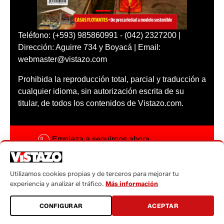
Teléfono: (+593) 985860991 - (042) 2327200 |
Dirección: Aguirre 734 y Boyacá | Email:
webmaster@vistazo.com
Prohibida la reproducción total, parcial y traducción a
cualquier idioma, sin autorización escrita de su
titular, de todos los contenidos de Vistazo.com.
Empieza a seguirnos ahora
Activar notificaciones
Utilizamos cookies propias y de terceros para mejorar tu
Código ética
experiencia y analizar el tráfico.
Más información
Sugerencias a:
CONFIGURAR
ACEPTAR
sugerencias@vistazo.com