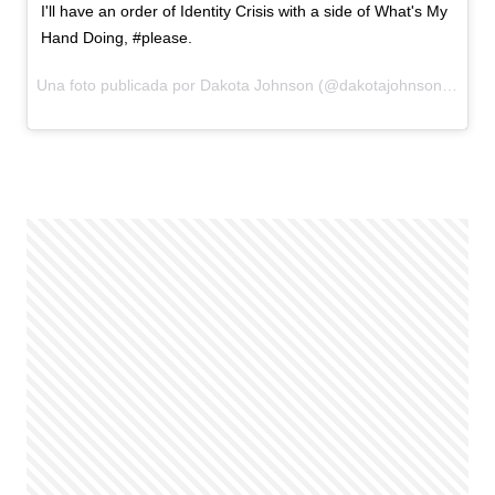
I'll have an order of Identity Crisis with a side of What's My
Hand Doing, #please.
Una foto publicada por Dakota Johnson (@dakotajohnson) el
21 