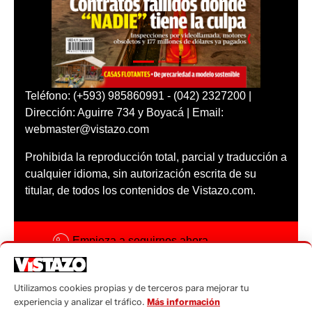
Teléfono: (+593) 985860991 - (042) 2327200 |
Dirección: Aguirre 734 y Boyacá | Email:
webmaster@vistazo.com
Prohibida la reproducción total, parcial y traducción a
cualquier idioma, sin autorización escrita de su
titular, de todos los contenidos de Vistazo.com.
Empieza a seguirnos ahora
Activar notificaciones
Utilizamos cookies propias y de terceros para mejorar tu
Código ética
experiencia y analizar el tráfico.
Más información