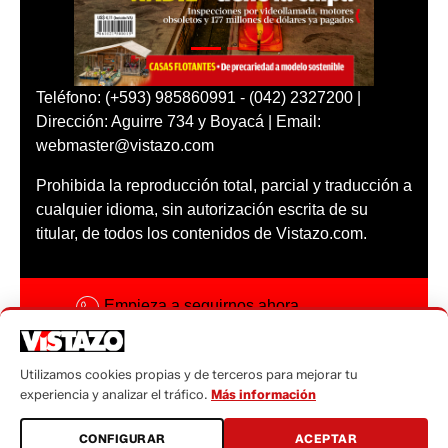
Teléfono: (+593) 985860991 - (042) 2327200 |
Dirección: Aguirre 734 y Boyacá | Email:
webmaster@vistazo.com
Prohibida la reproducción total, parcial y traducción a
cualquier idioma, sin autorización escrita de su
titular, de todos los contenidos de Vistazo.com.
Empieza a seguirnos ahora
Activar notificaciones
Utilizamos cookies propias y de terceros para mejorar tu
Código ética
experiencia y analizar el tráfico.
Más información
Sugerencias a:
CONFIGURAR
ACEPTAR
sugerencias@vistazo.com