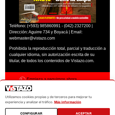
Teléfono: (+593) 985860991 - (042) 2327200 |
Dirección: Aguirre 734 y Boyacá | Email:
webmaster@vistazo.com
Prohibida la reproducción total, parcial y traducción a
cualquier idioma, sin autorización escrita de su
titular, de todos los contenidos de Vistazo.com.
Empieza a seguirnos ahora
Activar notificaciones
Utilizamos cookies propias y de terceros para mejorar tu
Código ética
experiencia y analizar el tráfico.
Más información
Sugerencias a:
CONFIGURAR
ACEPTAR
sugerencias@vistazo.com