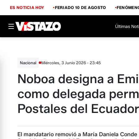
ES NOTICIA HOY
FERIADO 10 DE AGOSTO
FENÓMENO
Últimas Not
Miércoles, 3 Junio 2026 - 23:45
Nacional
Noboa designa a Emi
como delegada perm
Postales del Ecuado
El mandatario removió a María Daniela Conde C