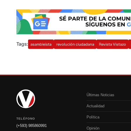
Tags:
asambleísta
revolución ciudadana
Revista Vistazo
Últimas Noticias
Actualidad
Política
TELÉFONO
(+593) 985860991
Opinión