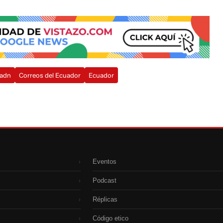
adn
Correos del Ecuador
Ecuador
Eventos
›
Podcast
›
Réplicas
›
Código etico
›