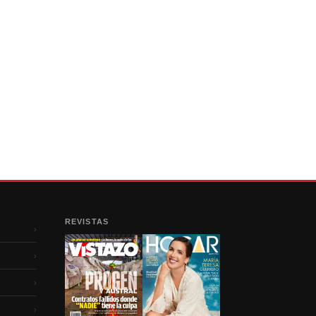
REVISTAS
›
›
›
›