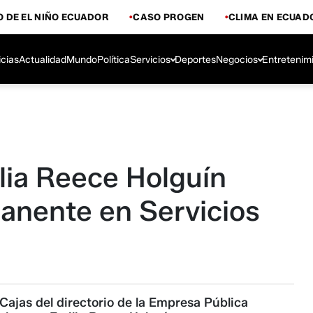
 DE EL NIÑO ECUADOR
CASO PROGEN
CLIMA EN ECUAD
icias
Actualidad
Mundo
Política
Servicios
Deportes
Negocios
Entretenim
lia Reece Holguín
anente en Servicios
r
ajas del directorio de la Empresa Pública