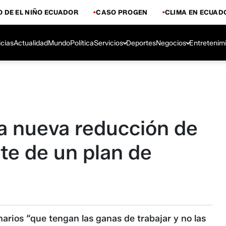
 DE EL NIÑO ECUADOR
CASO PROGEN
CLIMA EN ECUAD
icias
Actualidad
Mundo
Política
Servicios
Deportes
Negocios
Entretenim
a nueva reducción de
te de un plan de
arios “que tengan las ganas de trabajar y no las