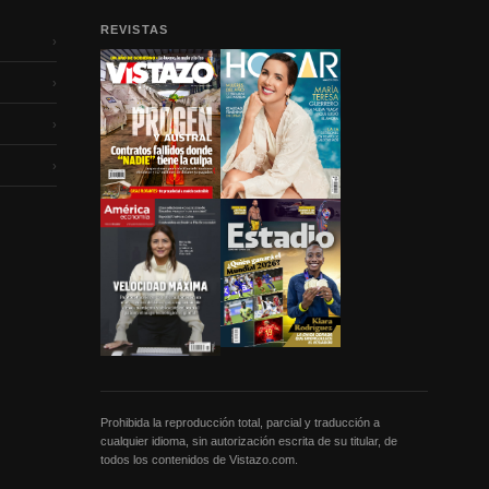
REVISTAS
›
›
›
›
Prohibida la reproducción total, parcial y traducción a
cualquier idioma, sin autorización escrita de su titular, de
todos los contenidos de Vistazo.com.