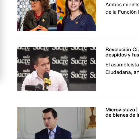
Ambos minister
de la Función 
Revolución Ci
despidos y fu
El asambleísta
Ciudadana, anu
Microvistazo |
de bienes de I