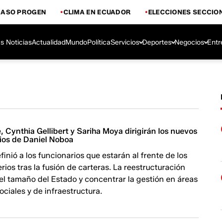
CASO PROGEN
CLIMA EN ECUADOR
ELECCIONES SECCIO
s Noticias
Actualidad
Mundo
Política
Servicios
Deportes
Negocios
Entr
 Cynthia Gellibert y Sariha Moya dirigirán los nuevos
rios de Daniel Noboa
finió a los funcionarios que estarán al frente de los
rios tras la fusión de carteras. La reestructuración
el tamaño del Estado y concentrar la gestión en áreas
ciales y de infraestructura.