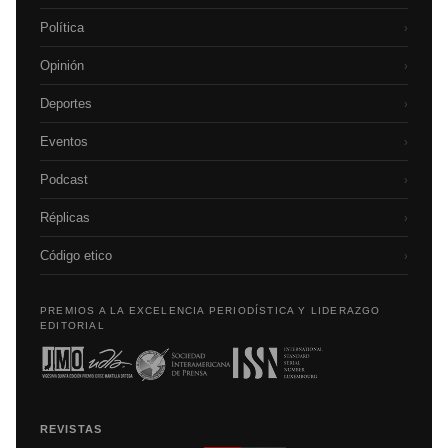
Política
›
Opinión
›
Deportes
›
Eventos
›
Podcast
›
Réplicas
›
Código etico
›
PREMIOS A LA EXCELENCIA PERIODÍSTICA Y LIDERAZGO
EDITORIAL
REVISTAS