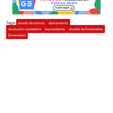
Tags:
lavado de activos
allanamiento
revolución ciudadana
expresidente
Alcalde de Esmeraldas
Esmeraldas