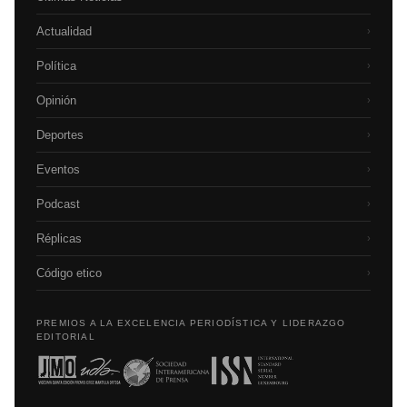
Actualidad
›
Política
›
Opinión
›
Deportes
›
Eventos
›
Podcast
›
Réplicas
›
Código etico
›
PREMIOS A LA EXCELENCIA PERIODÍSTICA Y LIDERAZGO
EDITORIAL