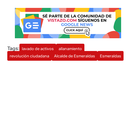
Tags:
lavado de activos
allanamiento
revolución ciudadana
Alcalde de Esmeraldas
Esmeraldas