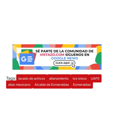
Tags:
lavado de activos
allanamiento
los lobos
UAFE
alias mexicano
Alcalde de Esmeraldas
Esmeraldas