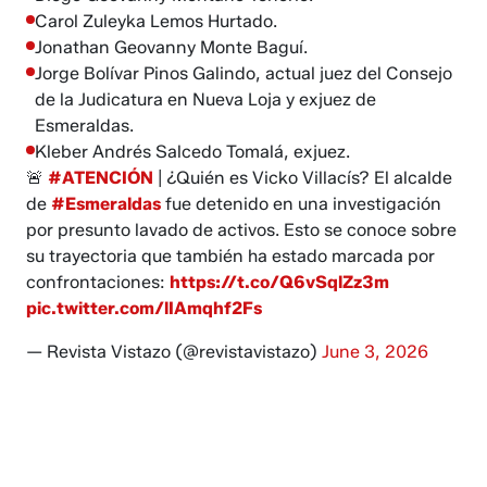
Carol Zuleyka Lemos Hurtado.
Jonathan Geovanny Monte Baguí.
Jorge Bolívar Pinos Galindo, actual juez del Consejo
de la Judicatura en Nueva Loja y exjuez de
Esmeraldas.
Kleber Andrés Salcedo Tomalá, exjuez.
🚨
#ATENCIÓN
| ¿Quién es Vicko Villacís? El alcalde
de
#Esmeraldas
fue detenido en una investigación
por presunto lavado de activos. Esto se conoce sobre
su trayectoria que también ha estado marcada por
confrontaciones:
https://t.co/Q6vSqlZz3m
pic.twitter.com/lIAmqhf2Fs
— Revista Vistazo (@revistavistazo)
June 3, 2026