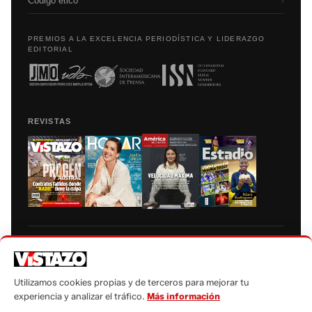
Código etico
›
PREMIOS A LA EXCELENCIA PERIODÍSTICA Y LIDERAZGO
EDITORIAL
REVISTAS
Prohibida la reproducción total, parcial y traducción a cualquier idioma, sin
autorización escrita de su titular, de todos los contenidos de Vistazo.com.
Utilizamos cookies propias y de terceros para mejorar tu
experiencia y analizar el tráfico.
Más información