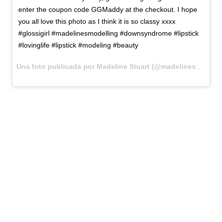
enter the coupon code GGMaddy at the checkout. I hope
you all love this photo as I think it is so classy xxxx
#glossigirl #madelinesmodelling #downsyndrome #lipstick
#lovinglife #lipstick #modeling #beauty
Una foto publicada por Madeline Stuart (@madelinesmodelling_) el