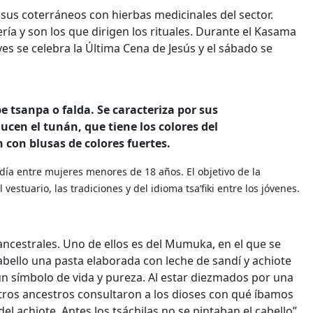
sus coterráneos con hierbas medicinales del sector.
ía y son los que dirigen los rituales. Durante el Kasama
ves se celebra la Última Cena de Jesús y el sábado se
 tsanpa o falda. Se caracteriza por sus
ucen el tunán, que tiene los colores del
 con blusas de colores fuertes.
día entre mujeres menores de 18 años. El objetivo de la
stuario, las tradiciones y del idioma tsa’fiki entre los jóvenes.
ancestrales. Uno de ellos es del Mumuka, en el que se
abello una pasta elaborada con leche de sandí y achiote
 un símbolo de vida y pureza. Al estar diezmados por una
tros ancestros consultaron a los dioses con qué íbamos
del achiote. Antes los tsáchilas no se pintaban el cabello”,