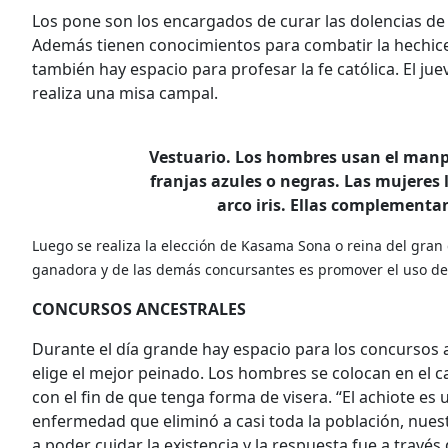
Los pone son los encargados de curar las dolencias de 
Además tienen conocimientos para combatir la hechicer
también hay espacio para profesar la fe católica. El jue
realiza una misa campal.
Vestuario. Los hombres usan el manpe
franjas azules o negras. Las mujeres l
arco iris. Ellas complementan
Luego se realiza la elección de Kasama Sona o reina del gran 
ganadora y de las demás concursantes es promover el uso del ve
CONCURSOS ANCESTRALES
Durante el día grande hay espacio para los concursos 
elige el mejor peinado. Los hombres se colocan en el c
con el fin de que tenga forma de visera. “El achiote es
enfermedad que eliminó a casi toda la población, nues
a poder cuidar la existencia y la respuesta fue a través 