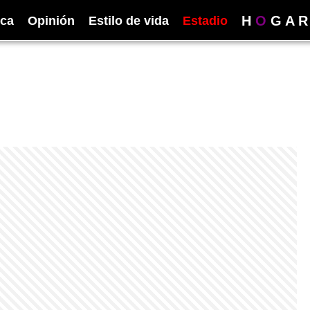
H
O
G
A
R
ica
Opinión
Estilo de vida
Estadio