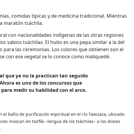
anías, comidas típicas y de medicina tradicional. Mientras
la maratón tsáchila.
ural con nacionalidades indígenas de las otras regiones
n los sabios tsáchilas. El huito es una pepa similar a la del
s para las ceremonias. Los colores que obtienen son el
rse con ese vegetal se lo conoce como maliquedé.
al que ya no la practican tan seguido
. Ahora es uno de los concursos que
ara medir su habilidad con el arco.
el baño de purificación espiritual en el río Tawuaza, ubicado
s invocan en tsa’fiki –lengua de los tsáchilas– a los dioses
.