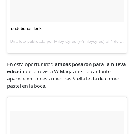
dudebunonfleek
Una foto publicada por Miley Cyrus (@mileycyrus) el
4 de Ago de 2015 a la(s) 3:51 PDT
En esta oportunidad
ambas posaron para la nueva
edición
de la revista W Magazine. La cantante
aparece en topless mientras Stella le da de comer
pastel en la boca.