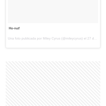
Ho-nut!
Una foto publicada por Miley Cyrus (@mileycyrus) el
27 de Jul de 2015 a la(s) 9:46 PDT