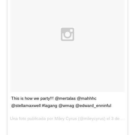
This is how we party!!! @mertalas @mahhhc
@stellamaxwell #lagang @wmag @edward_enninful
Una foto publicada por Miley Cyrus (@mileycyrus) el
3 de Ago de 2015 a la(s) 9:56 PDT