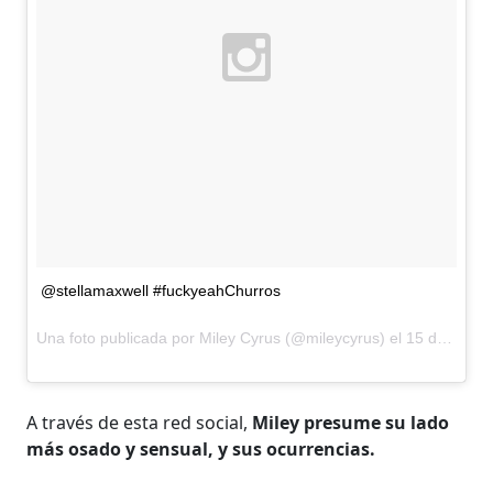
@stellamaxwell #fuckyeahChurros
Una foto publicada por Miley Cyrus (@mileycyrus) el
15 de Jul de 2015 a la(s) 10:48 PDT
A través de esta red social,
Miley presume su lado
más osado y sensual, y sus ocurrencias.