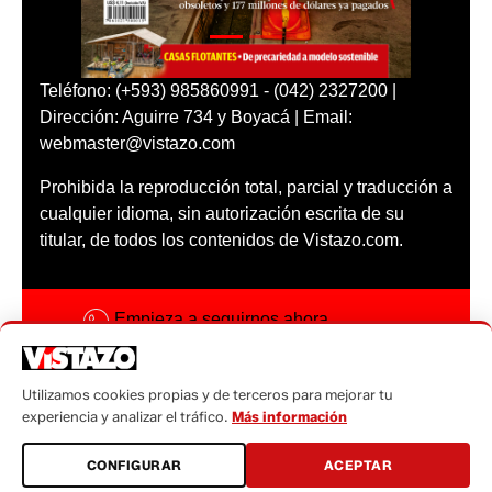
Teléfono: (+593) 985860991 - (042) 2327200 |
Dirección: Aguirre 734 y Boyacá | Email:
webmaster@vistazo.com
Prohibida la reproducción total, parcial y traducción a
cualquier idioma, sin autorización escrita de su
titular, de todos los contenidos de Vistazo.com.
Empieza a seguirnos ahora
Activar notificaciones
Utilizamos cookies propias y de terceros para mejorar tu
Código ética
experiencia y analizar el tráfico.
Más información
Sugerencias a:
CONFIGURAR
ACEPTAR
sugerencias@vistazo.com