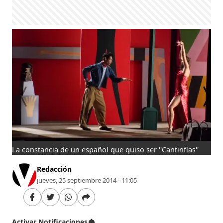
La constancia de un español que quiso ser ''Cantinflas''
La 
Redacción
jueves, 25 septiembre 2014 - 11:05
Activar Notificaciones