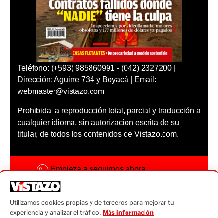
Teléfono: (+593) 985860991 - (042) 2327200 |
Dirección: Aguirre 734 y Boyacá | Email:
webmaster@vistazo.com
Prohibida la reproducción total, parcial y traducción a
cualquier idioma, sin autorización escrita de su
titular, de todos los contenidos de Vistazo.com.
Empieza a seguirnos ahora
Activar notificaciones
Utilizamos cookies propias y de terceros para mejorar tu
Código ética
experiencia y analizar el tráfico.
Más información