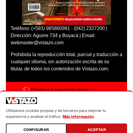
Teléfono: (+593) 985860991 - (042) 2327200 |
Dirección: Aguirre 734 y Boyacá | Email:
webmaster@vistazo.com
Prohibida la reproducción total, parcial y traducción a
cualquier idioma, sin autorización escrita de su
titular, de todos los contenidos de Vistazo.com.
Empieza a seguirnos ahora
Activar notificaciones
Utilizamos cookies propias y de terceros para mejorar tu
Código ética
experiencia y analizar el tráfico.
Más información
Sugerencias a:
CONFIGURAR
ACEPTAR
sugerencias@vistazo.com