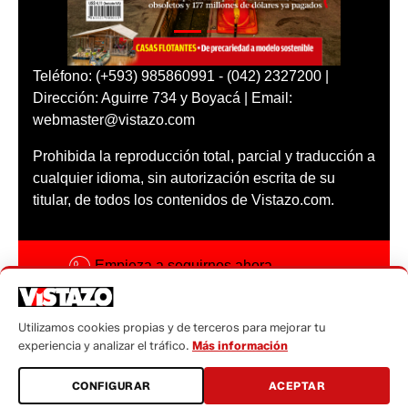
Teléfono: (+593) 985860991 - (042) 2327200 |
Dirección: Aguirre 734 y Boyacá | Email:
webmaster@vistazo.com
Prohibida la reproducción total, parcial y traducción a
cualquier idioma, sin autorización escrita de su
titular, de todos los contenidos de Vistazo.com.
Empieza a seguirnos ahora
Activar notificaciones
Utilizamos cookies propias y de terceros para mejorar tu
Código ética
experiencia y analizar el tráfico.
Más información
Sugerencias a:
CONFIGURAR
ACEPTAR
sugerencias@vistazo.com