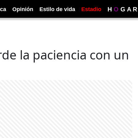
H
O
G
A
R
ica
Opinión
Estilo de vida
Estadio
rde la paciencia con un