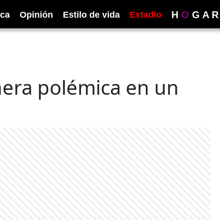
H
O
G
A
R
ica
Opinión
Estilo de vida
Estadio
nera polémica en un