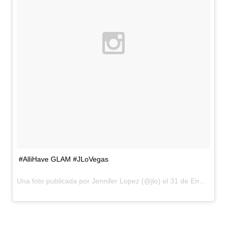
#AlliHave GLAM #JLoVegas
Una foto publicada por Jennifer Lopez (@jlo) el
31 de Ene de 2016 a la(s) 11:15 PST