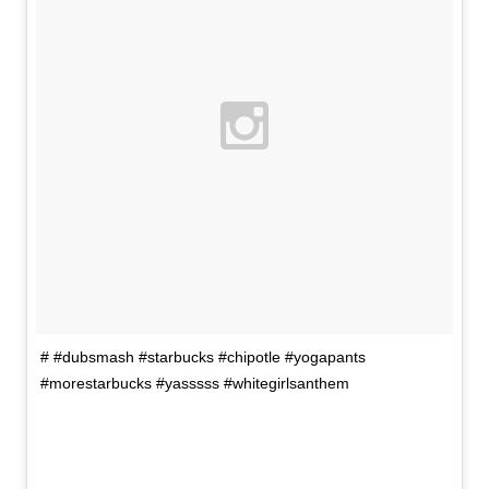
# #dubsmash #starbucks #chipotle #yogapants
#morestarbucks #yasssss #whitegirlsanthem