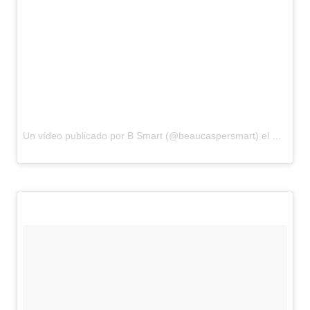
Un vídeo publicado por B Smart (@beaucaspersmart) el
2 de Feb