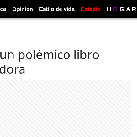
H
O
G
A
R
ica
Opinión
Estilo de vida
Estadio
un polémico libro
adora