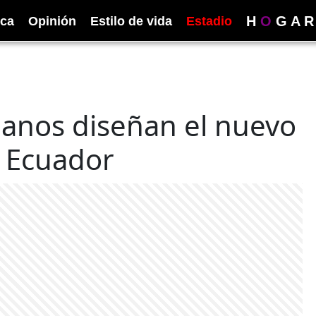
H
O
G
A
R
ica
Opinión
Estilo de vida
Estadio
ianos diseñan el nuevo
 Ecuador