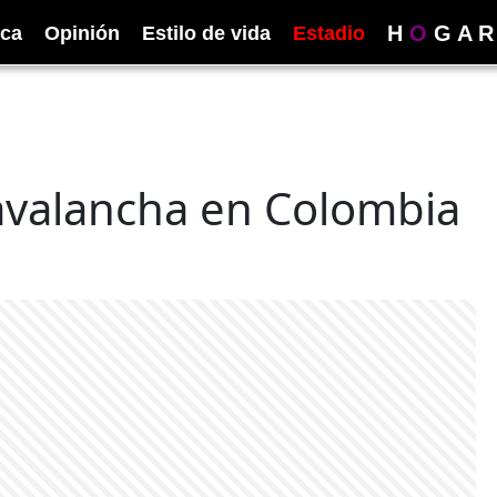
H
O
G
A
R
ica
Opinión
Estilo de vida
Estadio
avalancha en Colombia