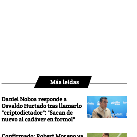
Más leídas
Daniel Noboa responde a
Osvaldo Hurtado tras llamarlo
"criptodictador": "Sacan de
nuevo al cadáver en formol"
Confirmado: Robert Moreno ya