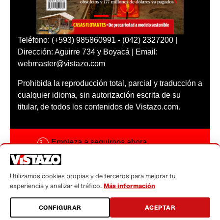
Teléfono: (+593) 985860991 - (042) 2327200 |
Dirección: Aguirre 734 y Boyacá | Email:
webmaster@vistazo.com
Prohibida la reproducción total, parcial y traducción a
cualquier idioma, sin autorización escrita de su
titular, de todos los contenidos de Vistazo.com.
Empieza a seguirnos ahora
Activar notificaciones
Utilizamos cookies propias y de terceros para mejorar tu
Código ética
experiencia y analizar el tráfico.
Más información
Sugerencias a:
CONFIGURAR
ACEPTAR
sugerencias@vistazo.com