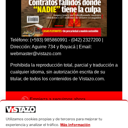
Teléfono: (+593) 985860991 - (042) 2327200 |
Dirección: Aguirre 734 y Boyacá | Email:
webmaster@vistazo.com
Prohibida la reproducción total, parcial y traducción a
cualquier idioma, sin autorización escrita de su
titular, de todos los contenidos de Vistazo.com.
Empieza a seguirnos ahora
Activar notificaciones
Utilizamos cookies propias y de terceros para mejorar tu
Código ética
experiencia y analizar el tráfico.
Más información