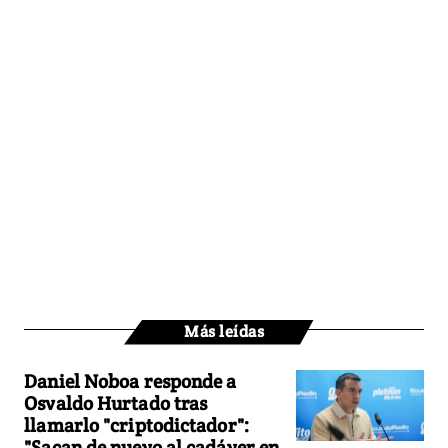
Más leídas
Daniel Noboa responde a
Osvaldo Hurtado tras
llamarlo "criptodictador":
"Sacan de nuevo al cadáver en