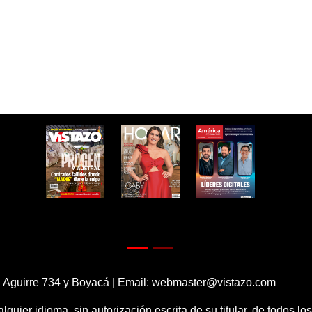
 Aguirre 734 y Boyacá | Email:
webmaster@vistazo.com
alquier idioma, sin autorización escrita de su titular, de todos l