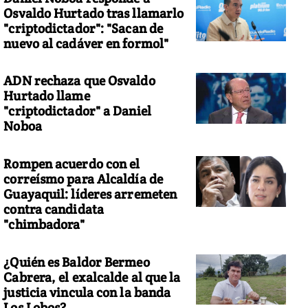
Osvaldo Hurtado tras llamarlo
"criptodictador": "Sacan de
nuevo al cadáver en formol"
ADN rechaza que Osvaldo
Hurtado llame
"criptodictador" a Daniel
Noboa
Rompen acuerdo con el
correísmo para Alcaldía de
Guayaquil: líderes arremeten
contra candidata
"chimbadora"
¿Quién es Baldor Bermeo
Cabrera, el exalcalde al que la
justicia vincula con la banda
Los Lobos?