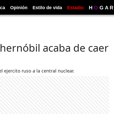
H
O
G
A
R
ica
Opinión
Estilo de vida
Estadio
Chernóbil acaba de caer
 ejercito ruso a la central nuclear.