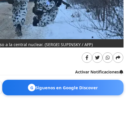
o a la central nuclear.
(SERGEI SUPINSKY / AFP)
Activar Notificaciones
G
Síguenos en Google Discover