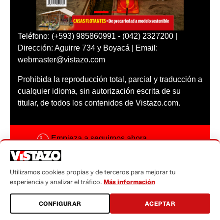
Teléfono: (+593) 985860991 - (042) 2327200 |
Dirección: Aguirre 734 y Boyacá | Email:
webmaster@vistazo.com
Prohibida la reproducción total, parcial y traducción a
cualquier idioma, sin autorización escrita de su
titular, de todos los contenidos de Vistazo.com.
Empieza a seguirnos ahora
Activar notificaciones
Utilizamos cookies propias y de terceros para mejorar tu
Código ética
experiencia y analizar el tráfico.
Más información
Sugerencias a:
CONFIGURAR
ACEPTAR
sugerencias@vistazo.com