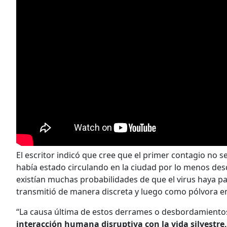
El escritor indicó que cree que el primer contagio no 
había estado circulando en la ciudad por lo menos des
existían muchas probabilidades de que el virus haya pa
transmitió de manera discreta y luego como pólvora 
“La causa última de estos derrames o desbordamiento
interacción humana disruptiva con la vida silvestr