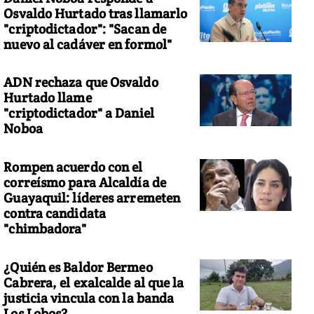
Osvaldo Hurtado tras llamarlo
"criptodictador": "Sacan de
nuevo al cadáver en formol"
ADN rechaza que Osvaldo
Hurtado llame
"criptodictador" a Daniel
Noboa
Rompen acuerdo con el
correísmo para Alcaldía de
Guayaquil: líderes arremeten
contra candidata
"chimbadora"
¿Quién es Baldor Bermeo
Cabrera, el exalcalde al que la
justicia vincula con la banda
Los Lobos?