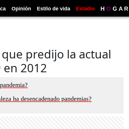
H
O
G
A
R
ica
Opinión
Estilo de vida
Estadio
’ que predijo la actual
 en 2012
e pandemia?
raleza ha desencadenado pandemias?