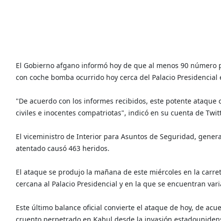
El Gobierno afgano informó hoy de que al menos 90 número p
con coche bomba ocurrido hoy cerca del Palacio Presidencial 
"De acuerdo con los informes recibidos, este potente ataque 
civiles e inocentes compatriotas", indicó en su cuenta de Tw
El viceministro de Interior para Asuntos de Seguridad, gene
atentado causó 463 heridos.
El ataque se produjo la mañana de este miércoles en la carret
cercana al Palacio Presidencial y en la que se encuentran va
Este último balance oficial convierte el ataque de hoy, de acu
cruento perpetrado en Kabul desde la invasión estadounidens