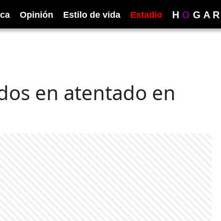
H
O
G
A
R
ica
Opinión
Estilo de vida
Estadio
dos en atentado en