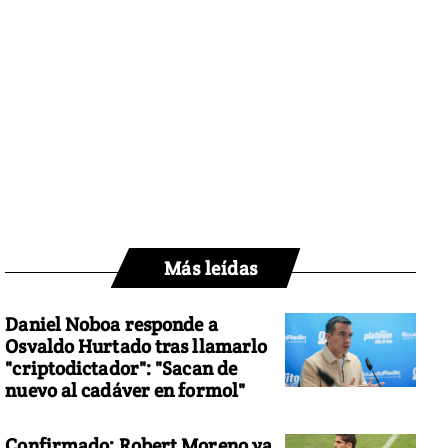
Más leídas
Daniel Noboa responde a
Osvaldo Hurtado tras llamarlo
"criptodictador": "Sacan de
nuevo al cadáver en formol"
Confirmado: Robert Moreno ya