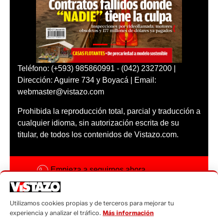
Teléfono: (+593) 985860991 - (042) 2327200 |
Dirección: Aguirre 734 y Boyacá | Email:
webmaster@vistazo.com
Prohibida la reproducción total, parcial y traducción a
cualquier idioma, sin autorización escrita de su
titular, de todos los contenidos de Vistazo.com.
Empieza a seguirnos ahora
Activar notificaciones
Utilizamos cookies propias y de terceros para mejorar tu
Código ética
experiencia y analizar el tráfico.
Más información