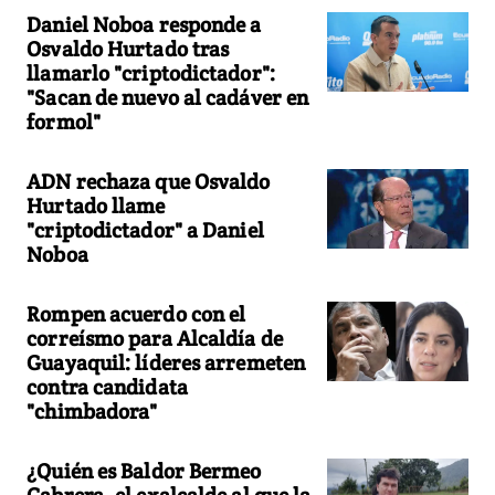
Daniel Noboa responde a
Osvaldo Hurtado tras
llamarlo "criptodictador":
"Sacan de nuevo al cadáver en
formol"
ADN rechaza que Osvaldo
Hurtado llame
"criptodictador" a Daniel
Noboa
Rompen acuerdo con el
correísmo para Alcaldía de
Guayaquil: líderes arremeten
contra candidata
"chimbadora"
¿Quién es Baldor Bermeo
Cabrera, el exalcalde al que la