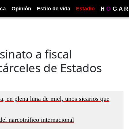
H
O
G
A
R
ica
Opinión
Estilo de vida
Estadio
sinato a fiscal
cárceles de Estados
a, en plena luna de miel, unos sicarios que
del narcotráfico internacional