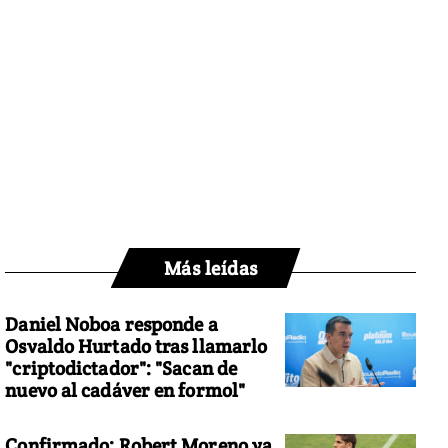
Más leídas
Daniel Noboa responde a
Osvaldo Hurtado tras llamarlo
"criptodictador": "Sacan de
nuevo al cadáver en formol"
Confirmado: Robert Moreno ya