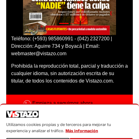
Teléfono: (+593) 985860991 - (042) 2327200 |
Dirección: Aguirre 734 y Boyacá | Email:
webmaster@vistazo.com
Prohibida la reproducción total, parcial y traducción a
cualquier idioma, sin autorización escrita de su
titular, de todos los contenidos de Vistazo.com.
Empieza a seguirnos ahora
Activar notificaciones
Utilizamos cookies propias y de terceros para mejorar tu
Código ética
experiencia y analizar el tráfico.
Más información
Sugerencias a: