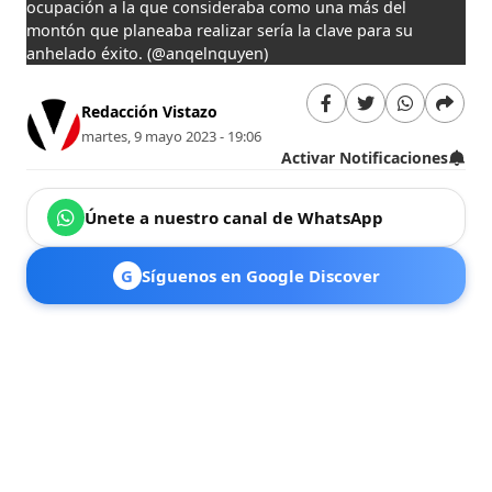
ocupación a la que consideraba como una más del
montón que planeaba realizar sería la clave para su
anhelado éxito.
(@anqelnquyen)
Redacción Vistazo
martes, 9 mayo 2023 - 19:06
Activar Notificaciones
Únete a nuestro canal de WhatsApp
G
Síguenos en Google Discover