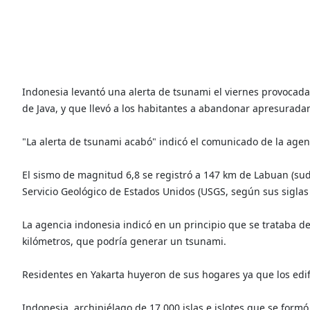
Indonesia levantó una alerta de tsunami el viernes provocada 
de Java, y que llevó a los habitantes a abandonar apresurada
"La alerta de tsunami acabó" indicó el comunicado de la agen
El sismo de magnitud 6,8 se registró a 147 km de Labuan (sud
Servicio Geológico de Estados Unidos (USGS, según sus siglas 
La agencia indonesia indicó en un principio que se trataba 
kilómetros, que podría generar un tsunami.
Residentes en Yakarta huyeron de sus hogares ya que los edifi
Indonesia, archipiélago de 17.000 islas e islotes que se formó