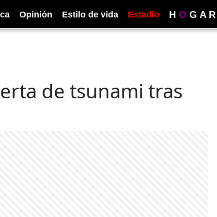
H
O
G
A
R
ica
Opinión
Estilo de vida
Estadio
lerta de tsunami tras