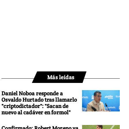
Más leídas
Daniel Noboa responde a
Osvaldo Hurtado tras llamarlo
"criptodictador": "Sacan de
nuevo al cadáver en formol"
Confirmado: Robert Moreno ya