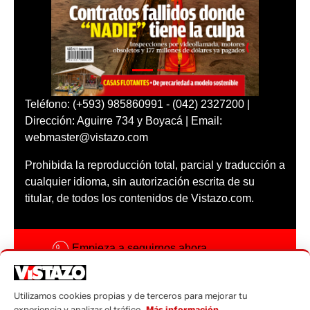
Teléfono: (+593) 985860991 - (042) 2327200 |
Dirección: Aguirre 734 y Boyacá | Email:
webmaster@vistazo.com
Prohibida la reproducción total, parcial y traducción a
cualquier idioma, sin autorización escrita de su
titular, de todos los contenidos de Vistazo.com.
Empieza a seguirnos ahora
Activar notificaciones
Utilizamos cookies propias y de terceros para mejorar tu
Código ética
experiencia y analizar el tráfico.
Más información