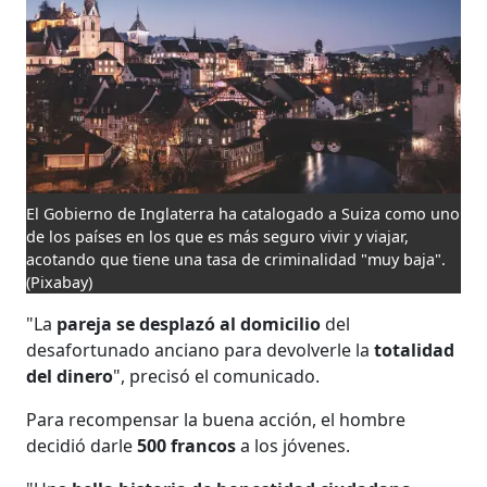
El Gobierno de Inglaterra ha catalogado a Suiza como uno
de los países en los que es más seguro vivir y viajar,
acotando que tiene una tasa de criminalidad "muy baja".
(Pixabay)
"La
pareja se desplazó al domicilio
del
desafortunado anciano para devolverle la
totalidad
del dinero
", precisó el comunicado.
Para recompensar la buena acción, el hombre
decidió darle
500 francos
a los jóvenes.