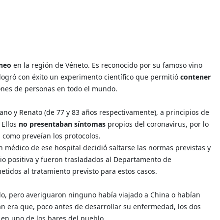
neo
en la región de Véneto. Es reconocido por su famoso vino
ogró con éxito un experimento científico que permitió
contener
lones de personas en todo el mundo.
iano y Renato (de 77 y 83 años respectivamente), a principios de
Ellos
no presentaban síntomas
propios del coronavirus, por lo
l como preveían los protocolos.
médico de ese hospital decidió saltarse las normas previstas y
io positiva y fueron trasladados al Departamento de
tidos al tratamiento previsto para estos casos.
o, pero averiguaron ninguno había viajado a China o habían
n era que, poco antes de desarrollar su enfermedad, los dos
n uno de los bares del pueblo.