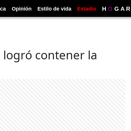
H
O
G
A
R
ica
Opinión
Estilo de vida
Estadio
e logró contener la