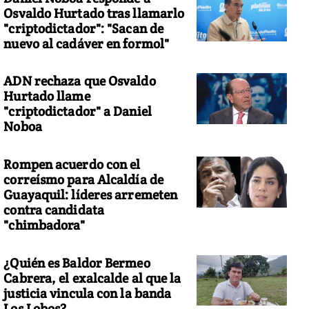
Osvaldo Hurtado tras llamarlo
"criptodictador": "Sacan de
nuevo al cadáver en formol"
ADN rechaza que Osvaldo
Hurtado llame
"criptodictador" a Daniel
Noboa
Rompen acuerdo con el
correísmo para Alcaldía de
Guayaquil: líderes arremeten
contra candidata
"chimbadora"
¿Quién es Baldor Bermeo
Cabrera, el exalcalde al que la
justicia vincula con la banda
Los Lobos?