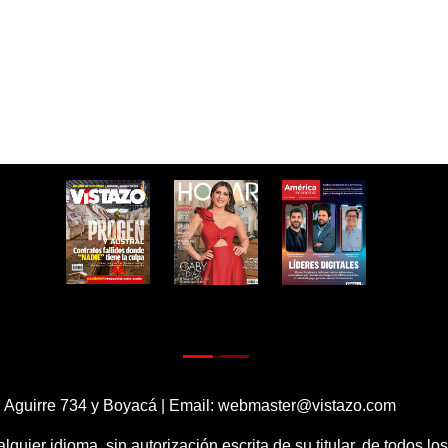
 Aguirre 734 y Boyacá | Email:
webmaster@vistazo.com
alquier idioma, sin autorización escrita de su titular, de todos l