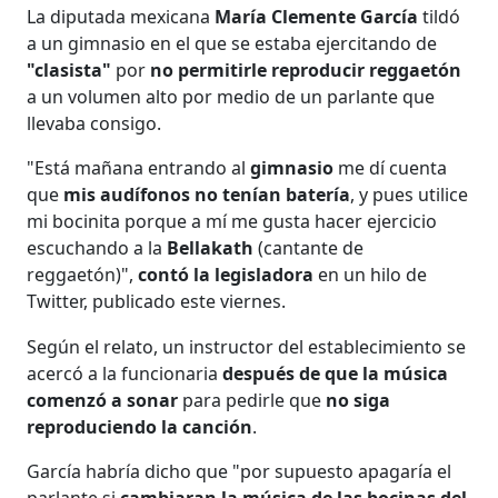
La diputada mexicana
María Clemente García
tildó
a un gimnasio en el que se estaba ejercitando de
"clasista"
por
no permitirle reproducir reggaetón
a un volumen alto por medio de un parlante que
llevaba consigo.
"Está mañana entrando al
gimnasio
me dí cuenta
que
mis audífonos no tenían batería
, y pues utilice
mi bocinita porque a mí me gusta hacer ejercicio
escuchando a la
Bellakath
(cantante de
reggaetón)",
contó la legisladora
en un hilo de
Twitter, publicado este viernes.
Según el relato, un instructor del establecimiento se
acercó a la funcionaria
después de que la música
comenzó a sonar
para pedirle que
no siga
reproduciendo la canción
.
García habría dicho que "por supuesto apagaría el
parlante si
cambiaran la música de las bocinas del