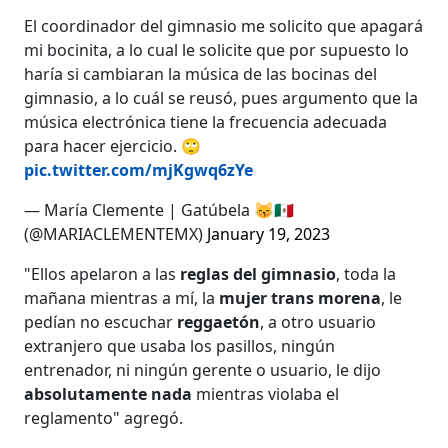
El coordinador del gimnasio me solicito que apagará
mi bocinita, a lo cual le solicite que por supuesto lo
haría si cambiaran la música de las bocinas del
gimnasio, a lo cuál se reusó, pues argumento que la
música electrónica tiene la frecuencia adecuada
para hacer ejercicio. 🙄
pic.twitter.com/mjKgwq6zYe
— María Clemente | Gatúbela 😽🇲🇽
(@MARIACLEMENTEMX)
January 19, 2023
"Ellos apelaron a las
reglas del gimnasio
, toda la
mañana mientras a mí, la
mujer trans morena
, le
pedían no escuchar
reggaetón
, a otro usuario
extranjero que usaba los pasillos, ningún
entrenador, ni ningún gerente o usuario, le dijo
absolutamente nada
mientras violaba el
reglamento" agregó.