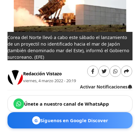
Corea del Norte llevó a cabo este sábado el lanzamiento
de un proyectil no identificado hacia el mar de Japón
(también denominado mar del Este), informó el Gobierno
surcoreano.
(EFE)
Redacción Vistazo
viernes, 4 marzo 2022 - 20:19
Activar Notificaciones
Únete a nuestro canal de WhatsApp
G
Síguenos en Google Discover