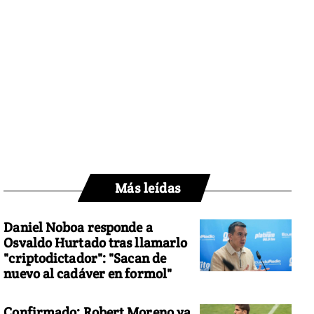
Más leídas
Daniel Noboa responde a
Osvaldo Hurtado tras llamarlo
"criptodictador": "Sacan de
nuevo al cadáver en formol"
Confirmado: Robert Moreno ya