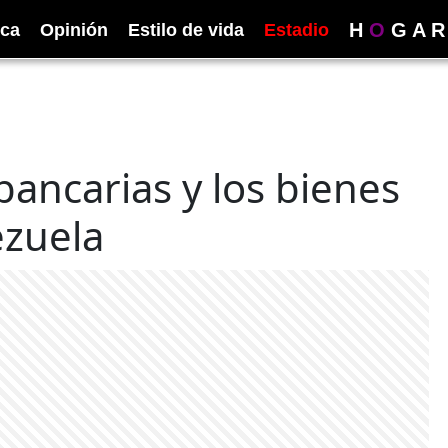
H
O
G
A
R
ica
Opinión
Estilo de vida
Estadio
bancarias y los bienes
zuela