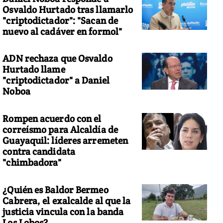
Osvaldo Hurtado tras llamarlo
"criptodictador": "Sacan de
nuevo al cadáver en formol"
ADN rechaza que Osvaldo
Hurtado llame
"criptodictador" a Daniel
Noboa
Rompen acuerdo con el
correísmo para Alcaldía de
Guayaquil: líderes arremeten
contra candidata
"chimbadora"
¿Quién es Baldor Bermeo
Cabrera, el exalcalde al que la
justicia vincula con la banda
Los Lobos?