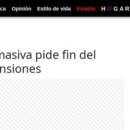
H
O
G
A
R
ica
Opinión
Estilo de vida
Estadio
masiva pide fin del
ensiones