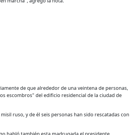
 en marcha", agregó la nota.
eviamente de que alrededor de una veintena de personas,
os escombros" del edificio residencial de la ciudad de
n misil ruso, y de él seis personas han sido rescatadas con
ingo habló también esta madrugada el presidente