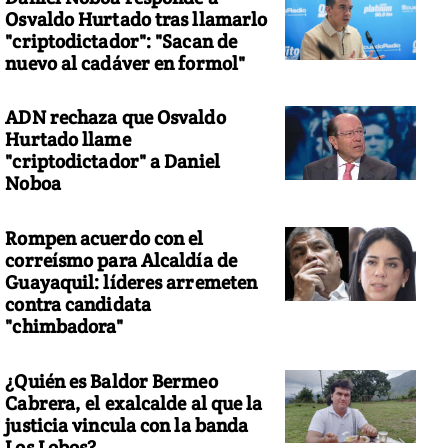
Osvaldo Hurtado tras llamarlo
"criptodictador": "Sacan de
nuevo al cadáver en formol"
ADN rechaza que Osvaldo
Hurtado llame
"criptodictador" a Daniel
Noboa
Rompen acuerdo con el
correísmo para Alcaldía de
Guayaquil: líderes arremeten
contra candidata
"chimbadora"
¿Quién es Baldor Bermeo
Cabrera, el exalcalde al que la
justicia vincula con la banda
Los Lobos?