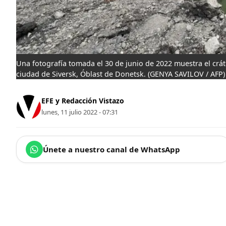
Una fotografía tomada el 30 de junio de 2022 muestra el cráte
ciudad de Siversk, Óblast de Donetsk.
(GENYA SAVILOV / AFP)
EFE y Redacción Vistazo
lunes, 11 julio 2022 - 07:31
Únete a nuestro canal de WhatsApp