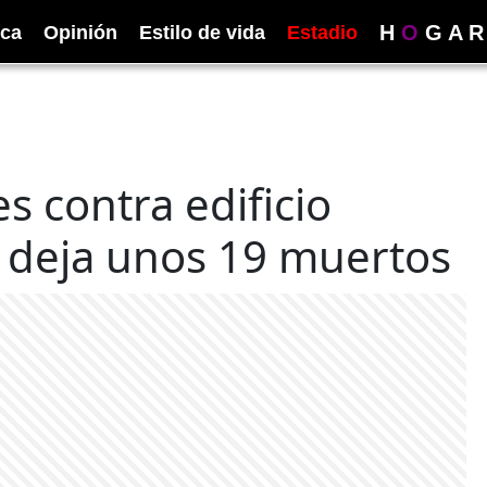
H
O
G
A
R
ica
Opinión
Estilo de vida
Estadio
s contra edificio
a deja unos 19 muertos