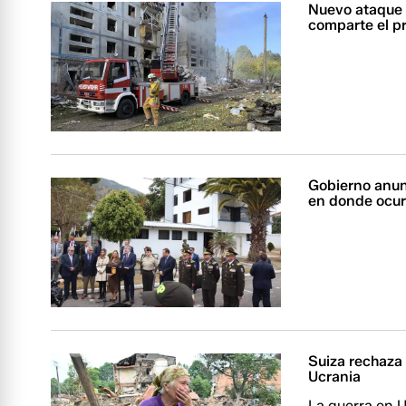
Nuevo ataque 
comparte el p
Gobierno anunc
en donde ocurr
Suiza rechaza 
Ucrania
La guerra en 