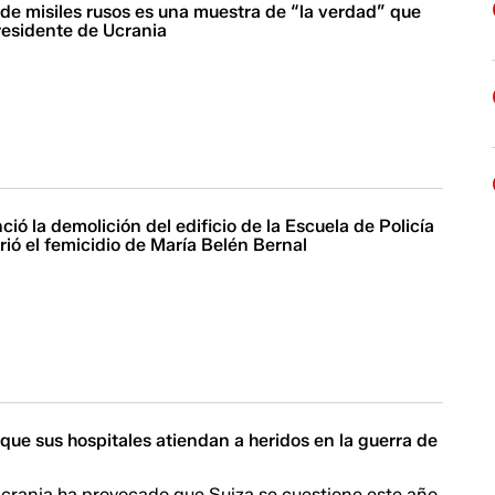
de misiles rusos es una muestra de “la verdad” que
residente de Ucrania
ió la demolición del edificio de la Escuela de Policía
ió el femicidio de María Belén Bernal
que sus hospitales atiendan a heridos en la guerra de
Ucrania ha provocado que Suiza se cuestione este año