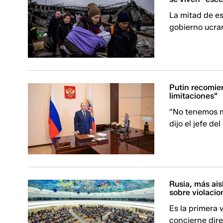
La mitad de es
gobierno ucra
Putin recomien
limitaciones"
"No tenemos m
dijo el jefe de
Rusia, más ai
sobre violacio
Es la primera 
concierne dire