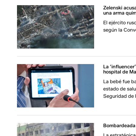
Zelenski acusa
una arma quím
El ejército ru
según la Conv
La ‘influencer
hospital de Ma
La bebé fue b
estado de salu
Seguridad de 
Bombardeada e
La estratégic