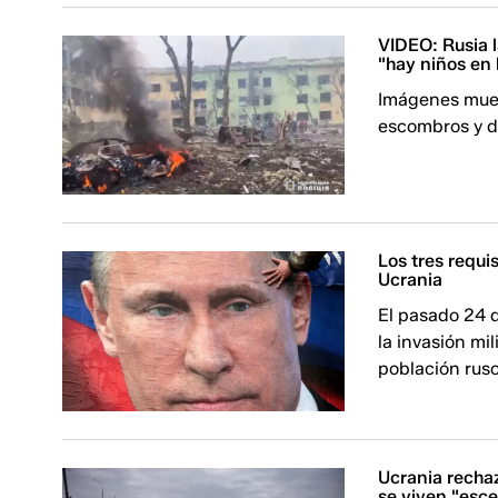
VIDEO: Rusia l
"hay niños en
Imágenes muest
escombros y d
Los tres requi
Ucrania
El pasado 24 d
la invasión mil
población rus
Ucrania rechaz
se viven "esc