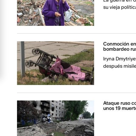
su vieja políti
Conmoción en 
bombardeo ru
Iryna Dmytriye
después misile
Ataque ruso co
unos 19 muert