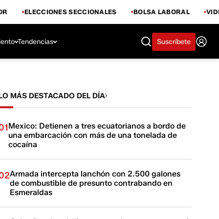
OR
ELECCIONES SECCIONALES
BOLSA LABORAL
VI
iento
Tendencias
Suscríbete
LO MÁS DESTACADO DEL DÍA
Mexico: Detienen a tres ecuatorianos a bordo de
01
una embarcación con más de una tonelada de
cocaína
Armada intercepta lanchón con 2.500 galones
02
de combustible de presunto contrabando en
Esmeraldas