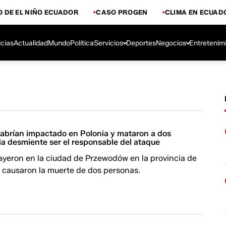
 DE EL NIÑO ECUADOR
CASO PROGEN
CLIMA EN ECUAD
icias
Actualidad
Mundo
Política
Servicios
Deportes
Negocios
Entretenim
 habrían impactado en Polonia y mataron a dos
ia desmiente ser el responsable del ataque
ayeron en la ciudad de Przewodów en la provincia de
y causaron la muerte de dos personas.