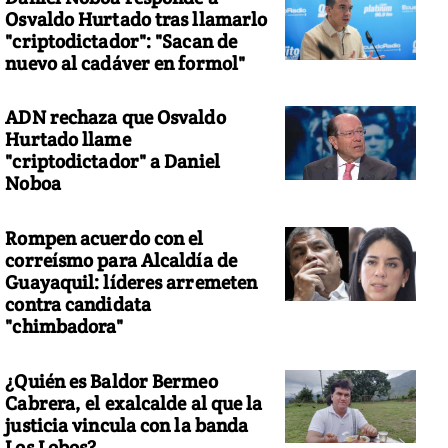
Osvaldo Hurtado tras llamarlo
"criptodictador": "Sacan de
nuevo al cadáver en formol"
ADN rechaza que Osvaldo
Hurtado llame
"criptodictador" a Daniel
Noboa
Rompen acuerdo con el
correísmo para Alcaldía de
Guayaquil: líderes arremeten
contra candidata
"chimbadora"
¿Quién es Baldor Bermeo
Cabrera, el exalcalde al que la
justicia vincula con la banda
Los Lobos?