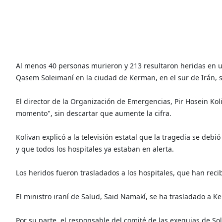
Al menos 40 personas murieron y 213 resultaron heridas en 
Qasem Soleimaní en la ciudad de Kerman, en el sur de Irán, 
El director de la Organización de Emergencias, Pir Hosein Kol
momento", sin descartar que aumente la cifra.
Kolivan explicó a la televisión estatal que la tragedia se deb
y que todos los hospitales ya estaban en alerta.
Los heridos fueron trasladados a los hospitales, que han rec
El ministro iraní de Salud, Said Namakí, se ha trasladado a K
Por su parte, el responsable del comité de las exequias de So