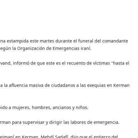
una estampida este martes durante el funeral del comandante
según la Organización de Emergencias iraní.
ivand, informó de que este es el recuento de víctimas "hasta el
ió a la afluencia masiva de ciudadanos a las exequias en Kerman
ibido a mujeres, hombres, ancianos y niños.
erman para supervisar y dirigir las labores de emergencia.
leimaní en Kerman, Mehdí Sadafí, dijo que el entierro del