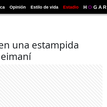
H
O
G
A
R
ica
Opinión
Estilo de vida
Estadio
en una estampida
leimaní