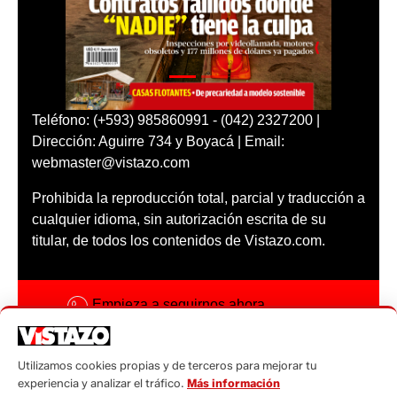
Teléfono: (+593) 985860991 - (042) 2327200 |
Dirección: Aguirre 734 y Boyacá | Email:
webmaster@vistazo.com
Prohibida la reproducción total, parcial y traducción a
cualquier idioma, sin autorización escrita de su
titular, de todos los contenidos de Vistazo.com.
Empieza a seguirnos ahora
Activar notificaciones
Utilizamos cookies propias y de terceros para mejorar tu
Código ética
experiencia y analizar el tráfico.
Más información