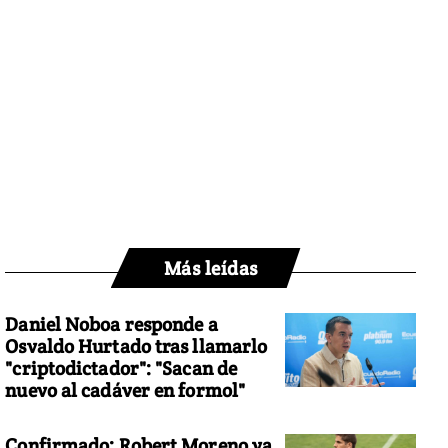
Más leídas
Daniel Noboa responde a
Osvaldo Hurtado tras llamarlo
"criptodictador": "Sacan de
nuevo al cadáver en formol"
Confirmado: Robert Moreno ya