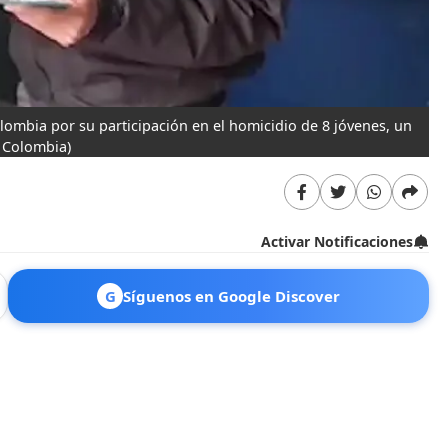
lombia por su participación en el homicidio de 8 jóvenes, un
e Colombia)
Activar Notificaciones
G
Síguenos en Google Discover