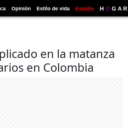
H
O
G
A
R
ica
Opinión
Estilo de vida
Estadio
mplicado en la matanza
tarios en Colombia